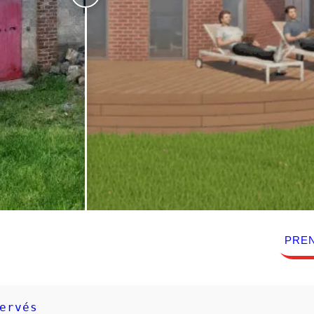
PRE
ervés