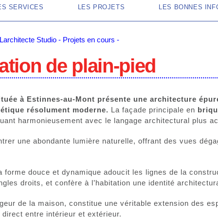
ES SERVICES
LES PROJETS
LES BONNES INF
Larchitecte Studio - Projets en cours -
ation de plain-pied
ituée à Estinnes‑au‑Mont présente une architecture épuré
hétique résolument moderne.
La façade principale en
briq
loguant harmonieusement avec le langage architectural plus ac
trer une abondante lumière naturelle, offrant des vues dégag
la forme douce et dynamique adoucit les lignes de la constru
es droits, et confère à l’habitation une identité architectura
largeur de la maison, constitue une véritable extension des es
direct entre intérieur et extérieur.