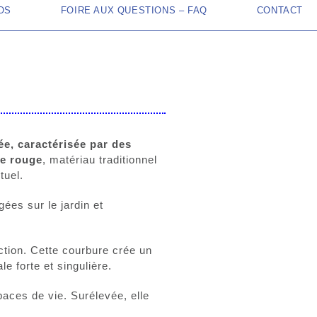
OS
FOIRE AUX QUESTIONS – FAQ
CONTACT
e, caractérisée par des
ue rouge
, matériau traditionnel
tuel.
ées sur le jardin et
ction. Cette courbure crée un
le forte et singulière.
paces de vie. Surélevée, elle